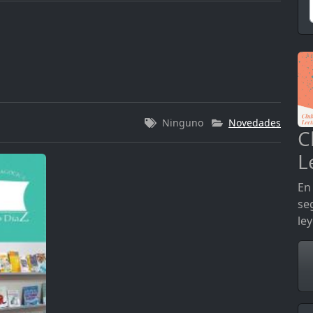
Ninguno
Novedades
C
L
En 
se
le