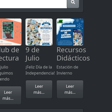
lub de
9 de
Recursos
ectura
Julio
Didácticos
julio
¡Feliz Día de la
Estación de
guimos
Independencia!
Invierno
yendo
Leer
Leer
Leer
más...
más...
más...