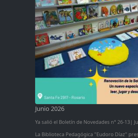
Junio 2026
Ya salió el Boletín de Novedades n° 26-13| J
La Biblioteca Pedagógica "Eudoro Díaz" pres