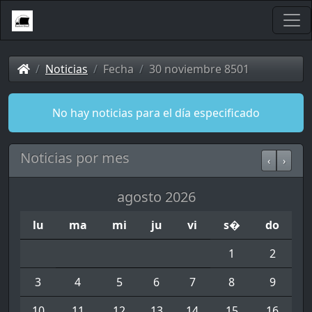
Noticias
Fecha
30 noviembre 8501
No hay noticias para el día especificado
Noticias por mes
‹
›
agosto 2026
lu
ma
mi
ju
vi
s�
do
1
2
3
4
5
6
7
8
9
10
11
12
13
14
15
16