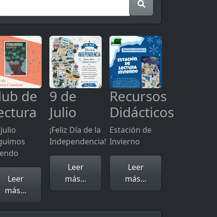
lub de
9 de
Recursos
ectura
Julio
Didácticos
julio
¡Feliz Día de la
Estación de
guimos
Independencia!
Invierno
yendo
Leer
Leer
Leer
más...
más...
más...