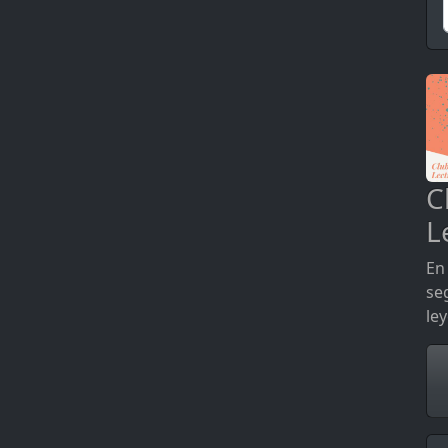
C
L
En 
se
le