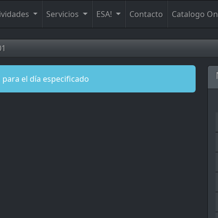
ividades
Servicios
ESA!
Contacto
Catalogo On
01
 para el día especificado