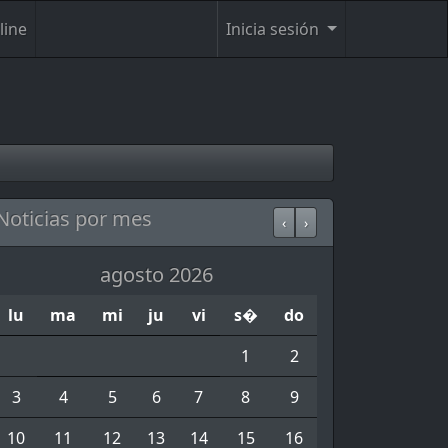
line
Inicia sesión
Noticias por mes
‹
›
agosto 2026
lu
ma
mi
ju
vi
s�
do
1
2
3
4
5
6
7
8
9
10
11
12
13
14
15
16