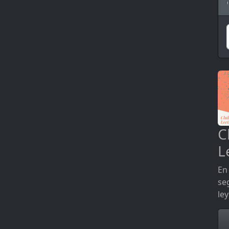
C
L
En 
se
le