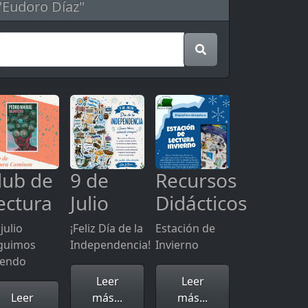
"Eudoro Díaz"
lub de
9 de
Recursos
ectura
Julio
Didácticos
julio
¡Feliz Día de la
Estación de
guimos
Independencia!
Invierno
yendo
Leer
Leer
Leer
más...
más...