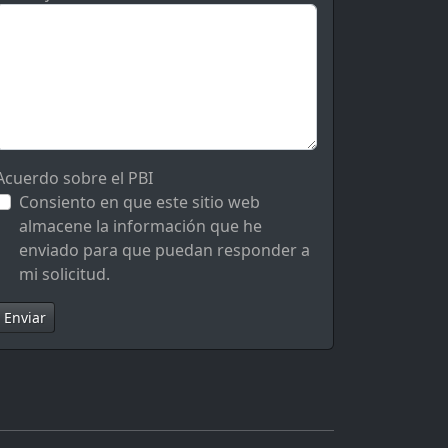
Acuerdo sobre el PBI
Consiento en que este sitio web
almacene la información que he
enviado para que puedan responder a
mi solicitud.