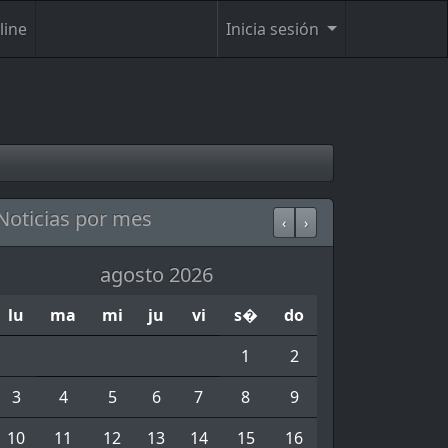
line
Inicia sesión
Noticias por mes
‹
›
agosto 2026
lu
ma
mi
ju
vi
s�
do
1
2
3
4
5
6
7
8
9
10
11
12
13
14
15
16