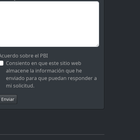
Acuerdo sobre el PBI
Consiento en que este sitio web
almacene la información que he
enviado para que puedan responder a
mi solicitud.