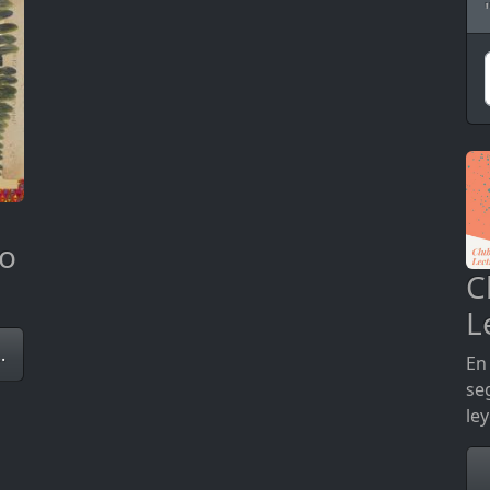
io
C
L
.
En 
se
le