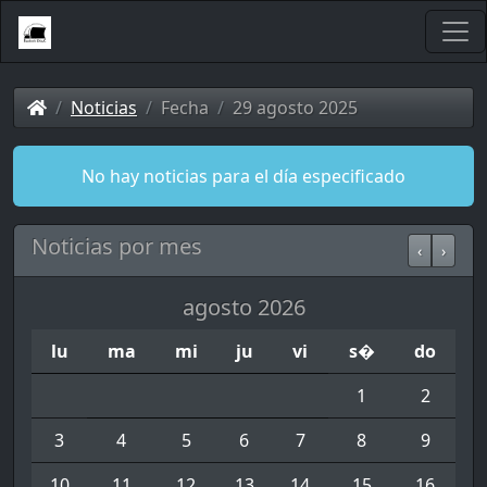
Noticias
Fecha
29 agosto 2025
No hay noticias para el día especificado
Noticias por mes
‹
›
agosto 2026
lu
ma
mi
ju
vi
s�
do
1
2
3
4
5
6
7
8
9
10
11
12
13
14
15
16