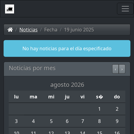
Noticias
Fecha
19 junio 2025
No hay noticias para el día especificado
Noticias por mes
‹
›
agosto 2026
lu
ma
mi
ju
vi
s�
do
1
2
3
4
5
6
7
8
9
10
11
12
13
14
15
16